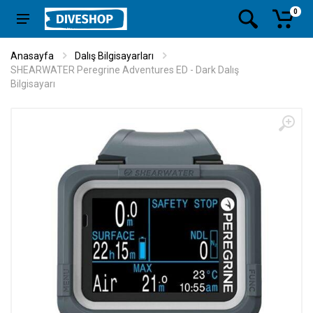
0
Anasayfa
Dalış Bilgisayarları
SHEARWATER Peregrine Adventures ED - Dark Dalış
Bilgisayarı