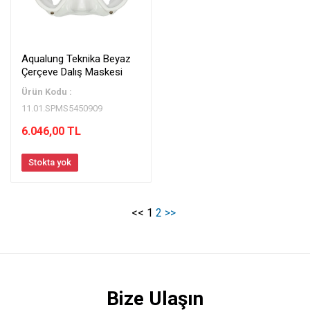
Aqualung Teknika Beyaz
Çerçeve Dalış Maskesi
Ürün Kodu :
11.01.SPMS5450909
6.046,00 TL
Stokta yok
<<
1
2
>>
Bize Ulaşın