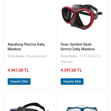
Aqualung Plazma Dalış
Seac Symbol Siyah
Maskesi
Kırmızı Dalış Maskesi
Ürün Kodu :
Plazmavaryant
Ürün Kodu :
11.01.SEAC.75-
70R/SBL
4.947,00 TL
4.397,00 TL
Sepete Ekle
Sepete Ekle