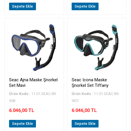
Sepete Ekle
Sepete Ekle
Seac Ajna Maske Şnorkel
Seac Icona Maske
Set Mavi
Şnorkel Set Tiffany
Ürün Kodu :
11.01.SEAC.89-
Ürün Kodu :
11.01.SEAC.89-
95B
96TI
6.046,00 TL
6.046,00 TL
Sepete Ekle
Sepete Ekle