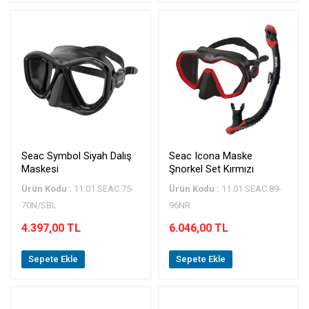
Seac Symbol Siyah Dalış
Seac Icona Maske
Maskesi
Şnorkel Set Kırmızı
Ürün Kodu :
11.01.SEAC.75-
Ürün Kodu :
11.01.SEAC.89-
70N/SBL
96NR
4.397,00 TL
6.046,00 TL
Sepete Ekle
Sepete Ekle