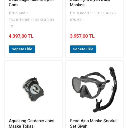
Cam
Maskesi
Ürün Kodu :
Ürün Kodu :
11.01.SEAC.75-
TKJ1ST6Q8E11.02.SEAC.80-
67N/SBL
17
4.397,00 TL
3.957,00 TL
Sepete Ekle
Sepete Ekle
Aqualung Cardanic Joint
Seac Ajna Maske Şnorkel
Maske Tokası
Set Siyah