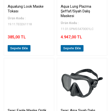
Aqualung Look Maske
Aqua Lung Plazma
Tokası
Şeffaf/Siyah Dalış
Maskesi
Ürün Kodu :
Ürün Kodu :
19.11.TE0261118
11.01.SPMS5470001LC
385,00 TL
4.947,00 TL
Sepete Ekle
Sepete Ekle
Seac Eagle Maske Optik
Seac Ajna Siyah Dalış