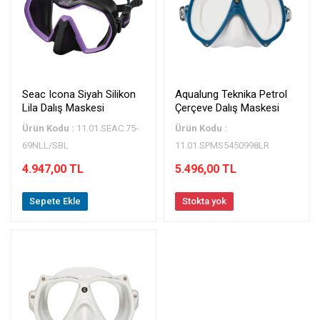
Seac Icona Siyah Silikon
Aqualung Teknika Petrol
Lila Dalış Maskesi
Çerçeve Dalış Maskesi
Ürün Kodu :
11.01.SEAC.75-
Ürün Kodu :
69NLL/SBL
11.01.SPMS5450998LR
4.947,00 TL
5.496,00 TL
Sepete Ekle
Stokta yok