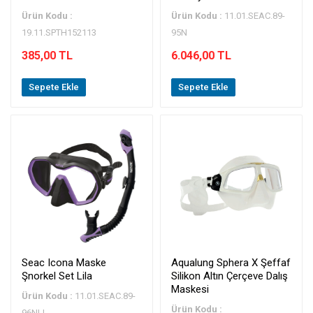
Ürün Kodu :
Ürün Kodu :
11.01.SEAC.89-
19.11.SPTH152113
95N
385,00 TL
6.046,00 TL
Sepete Ekle
Sepete Ekle
Seac Icona Maske
Aqualung Sphera X Şeffaf
Şnorkel Set Lila
Silikon Altın Çerçeve Dalış
Maskesi
Ürün Kodu :
11.01.SEAC.89-
Ürün Kodu :
96NLL