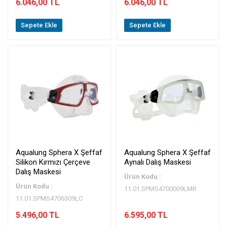
6.046,00 TL
6.046,00 TL
Sepete Ekle
Sepete Ekle
Aqualung Sphera X Şeffaf
Aqualung Sphera X Şeffaf
Silikon Kırmızı Çerçeve
Aynalı Dalış Maskesi
Dalış Maskesi
Ürün Kodu :
Ürün Kodu :
11.01.SPMS4700009LMR
11.01.SPMS4706309LC
5.496,00 TL
6.595,00 TL