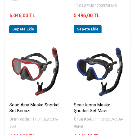
11.01.SPMS4700975LMB
6.046,00 TL
5.496,00 TL
Sepete Ekle
Sepete Ekle
Seac Ajna Maske Şnorkel
Seac Icona Maske
Set Kırmızı
Şnorkel Set Mavi
Ürün Kodu :
11.01.SEAC.89-
Ürün Kodu :
11.01.SEAC.89-
95R
96NB