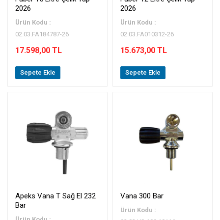
2026
2026
Ürün Kodu :
Ürün Kodu :
02.03.FA184787-26
02.03.FA010312-26
17.598,00 TL
15.673,00 TL
Sepete Ekle
Sepete Ekle
Apeks Vana T Sağ El 232
Vana 300 Bar
Bar
Ürün Kodu :
Ürün Kodu :