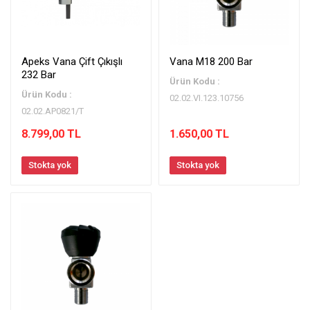
Apeks Vana Çift Çıkışlı
Vana M18 200 Bar
232 Bar
Ürün Kodu :
Ürün Kodu :
02.02.VI.123.10756
02.02.AP0821/T
8.799,00 TL
1.650,00 TL
Stokta yok
Stokta yok