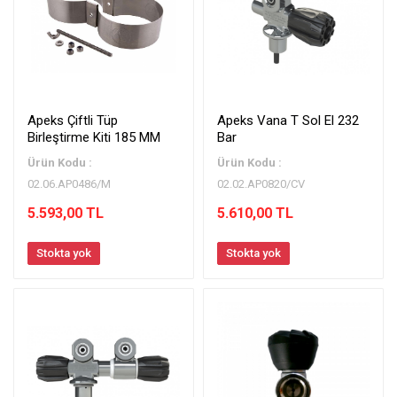
Apeks Çiftli Tüp
Apeks Vana T Sol El 232
Birleştirme Kiti 185 MM
Bar
Ürün Kodu :
Ürün Kodu :
02.06.AP0486/M
02.02.AP0820/CV
5.593,00 TL
5.610,00 TL
Stokta yok
Stokta yok