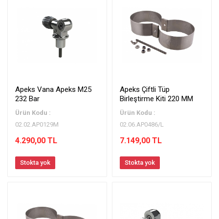
Apeks Vana Apeks M25
Apeks Çiftli Tüp
232 Bar
Birleştirme Kiti 220 MM
Ürün Kodu :
Ürün Kodu :
02.02.AP0129M
02.06.AP0486/L
4.290,00 TL
7.149,00 TL
Stokta yok
Stokta yok