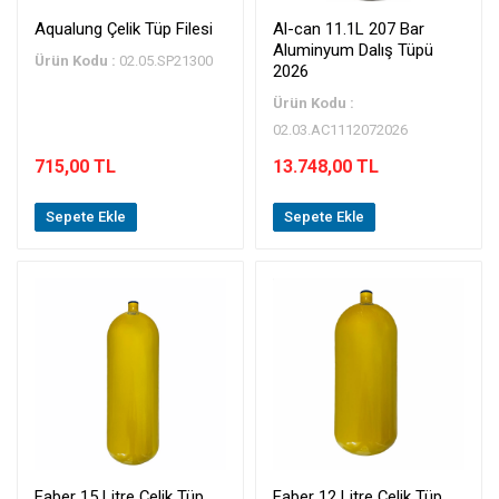
Aqualung Çelik Tüp Filesi
Al-can 11.1L 207 Bar
Aluminyum Dalış Tüpü
Ürün Kodu :
02.05.SP21300
2026
Ürün Kodu :
02.03.AC1112072026
715,00 TL
13.748,00 TL
Sepete Ekle
Sepete Ekle
Faber 15 Litre Çelik Tüp
Faber 12 Litre Çelik Tüp