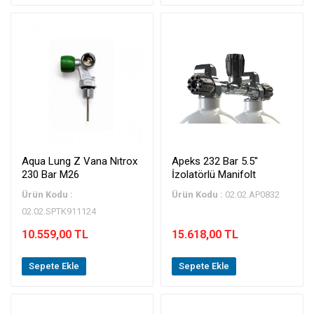
Aqua Lung Z Vana Nıtrox
Apeks 232 Bar 5.5''
230 Bar M26
İzolatörlü Manifolt
Ürün Kodu :
Ürün Kodu :
02.02.AP0832
02.02.SPTK911124
10.559,00 TL
15.618,00 TL
Sepete Ekle
Sepete Ekle