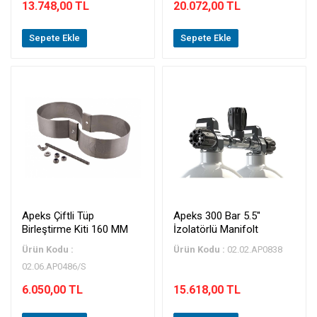
13.748,00 TL
20.072,00 TL
Sepete Ekle
Sepete Ekle
Apeks Çiftli Tüp
Apeks 300 Bar 5.5''
Birleştirme Kiti 160 MM
İzolatörlü Manifolt
Ürün Kodu :
Ürün Kodu :
02.02.AP0838
02.06.AP0486/S
6.050,00 TL
15.618,00 TL