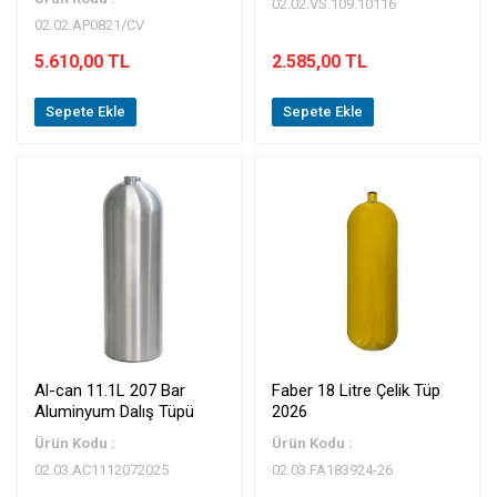
02.02.VS.109.10116
02.02.AP0821/CV
5.610,00 TL
2.585,00 TL
Sepete Ekle
Sepete Ekle
Al-can 11.1L 207 Bar
Faber 18 Litre Çelik Tüp
Aluminyum Dalış Tüpü
2026
Ürün Kodu :
Ürün Kodu :
02.03.AC1112072025
02.03.FA183924-26