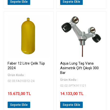
Sepete Ekle
Sepete Ekle
Faber 12 Litre Çelik Tüp
Aqua Lung Tag Vana
2024
Asimetrik Çift Çıkışlı 300
Bar
Ürün Kodu :
Ürün Kodu :
02.03.FA010312-24
02.02.SPTK911121
15.673,00 TL
14.133,00 TL
Sepete Ekle
Sepete Ekle