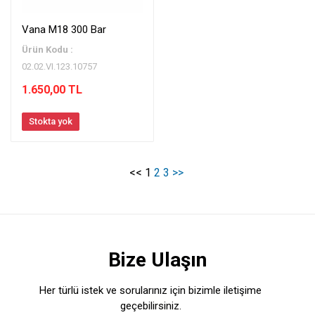
Vana M18 300 Bar
Ürün Kodu :
02.02.VI.123.10757
1.650,00 TL
Stokta yok
<<
1
2
3
>>
Bize Ulaşın
Her türlü istek ve sorularınız için bizimle iletişime
geçebilirsiniz.