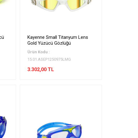
cü
Kayenne Small Titanyum Lens
Gold Yüzücü Gözlüğü
Ürün Kodu :
15.01.ASEP1250975LMG
3.302,00 TL