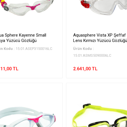
ua Sphere Kayenne Small
Aquasphere Vista XP Şeffaf
şya Yüzücü Gözlüğü
Lens Kırmızı Yüzücü Gözlüğ
n Kodu :
15.01.ASEP3150016LC
Ürün Kodu :
15.01.ASMS5090006LC
311,00 TL
2.641,00 TL