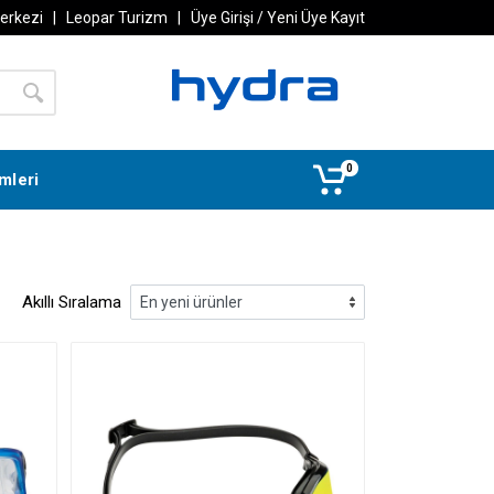
Merkezi
|
Leopar Turizm
|
Üye Girişi / Yeni Üye Kayıt
0
imleri
Akıllı Sıralama