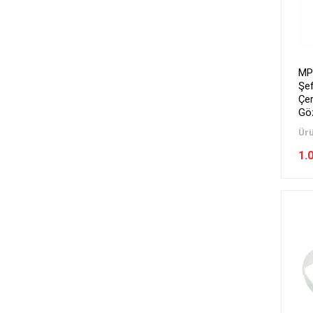
MP
Şe
Çer
Gö
Ürü
1.