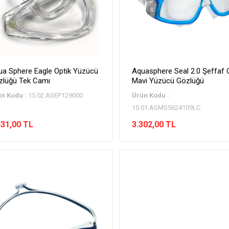
ua Sphere Eagle Optik Yüzücü
Aquasphere Seal 2.0 Şeffaf
zlüğü Tek Camı
Mavi Yüzücü Gözlüğü
n Kodu :
15.02.ASEP129000
Ürün Kodu :
15.01.ASMS5624109LC
431,00 TL
3.302,00 TL