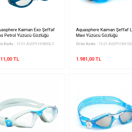
uasphere Kaiman Exo Şeffaf
Aquasphere Kaiman Şeffaf 
ns Petrol Yüzücü Gözlüğü
Mavi Yüzücü Gözlüğü
n Kodu :
15.01.ASEP3169800LC
Ürün Kodu :
15.01.ASEP318410
311,00 TL
1.981,00 TL