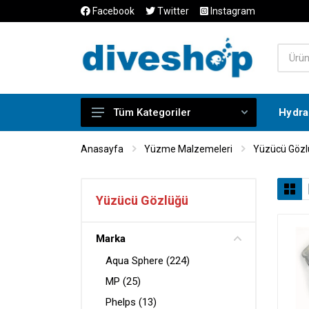
Facebook
Twitter
Instagram
Hydra 
Tüm Kategoriler
Dalış Eğitimleri
Anasayfa
Yüzme Malzemeleri
Yüzücü Gözl
Dalış Turları
Dalış Elbiseleri
Yüzücü Gözlüğü
Dalış Bilgisayarları
Marka
Dalış Malzemeleri
Aqua Sphere (224)
Dalış Aksesuarları
MP (25)
Sıdemount
Phelps (13)