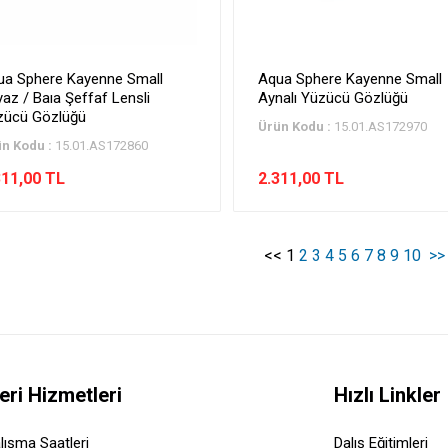
ua Sphere Kayenne Small
Aqua Sphere Kayenne Small
az / Baıa Şeffaf Lensli
Aynalı Yüzücü Gözlüğü
zücü Gözlüğü
Ürün Kodu :
15.01.AS172970
n Kodu :
15.01.AS172860
311,00 TL
2.311,00 TL
<<
1
2
3
4
5
6
7
8
9
10
>>
eri Hizmetleri
Hızlı Linkler
lışma Saatleri
Dalış Eğitimleri