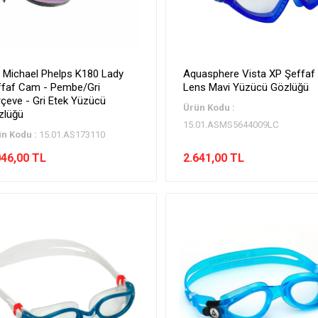
 Michael Phelps K180 Lady
Aquasphere Vista XP Şeffaf
ffaf Cam - Pembe/Gri
Lens Mavi Yüzücü Gözlüğü
çeve - Gri Etek Yüzücü
Ürün Kodu :
zlüğü
15.01.ASMS5644009LC
n Kodu :
15.01.AS173110
046,00 TL
2.641,00 TL