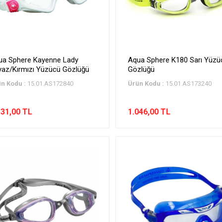
ua Sphere Kayenne Lady
Aqua Sphere K180 Sarı Yüzü
yaz/Kırmızı Yüzücü Gözlüğü
Gözlüğü
n Kodu :
15.01.AS172840
Ürün Kodu :
15.01.AS173240
531,00 TL
1.046,00 TL