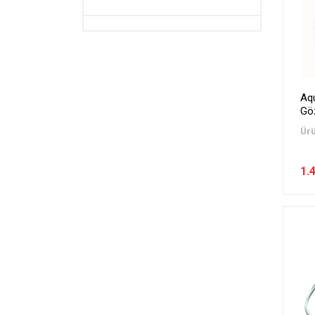
Sualtı Fotoğraf Makineleri -
Aksesuarları
Yüzme Malzemeleri
Zıpkın ve Serbest Dalış
Malzemeleri
Aq
Kompresorler
Gö
Ürü
Outlet
1.