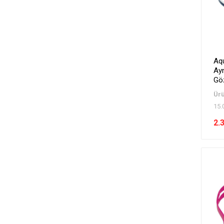
Aq
Ayn
Gö
Ürü
15.
2.