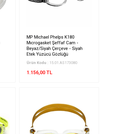
MP Michael Phelps K180
ü
Mıcrogasket Şeffaf Cam -
Beyaz/Siyah Çerçeve - Siyah
Etek Yüzücü Gözlüğü
Ürün Kodu :
15.01.AS173080
1.156,00 TL