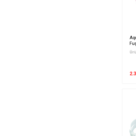
Aq
Fu
Ürü
2.