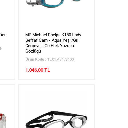
zücü
MP Michael Phelps K180 Lady
Şeffaf Cam - Aqua Yeşil/Gri
Çerçeve - Gri Etek Yüzücü
0N
Gözlüğü
Ürün Kodu :
15.01.AS173100
1.046,00 TL