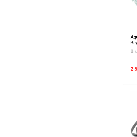
Aq
Be
Ürü
2.