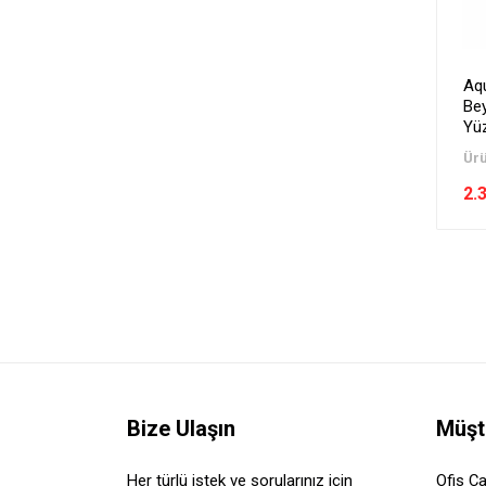
Aq
Bey
Yü
Ürü
2.
Bize Ulaşın
Müşt
Her türlü istek ve sorularınız için
Ofis Ça