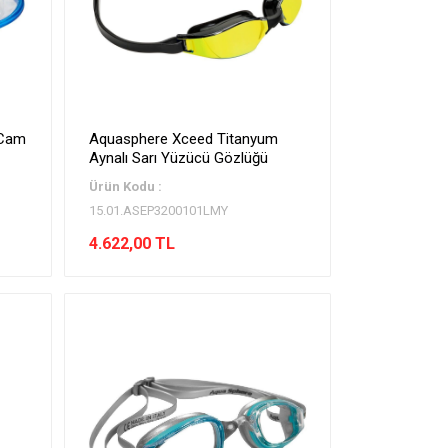
 Cam
Aquasphere Xceed Titanyum
Aynalı Sarı Yüzücü Gözlüğü
Ürün Kodu :
15.01.ASEP3200101LMY
4.622,00 TL