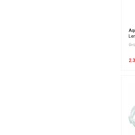
Aq
Le
Ürü
2.