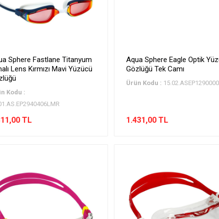
ua Sphere Fastlane Titanyum
Aqua Sphere Eagle Optik Yü
alı Lens Kırmızı Mavi Yüzücü
Gözlüğü Tek Camı
zlüğü
Ürün Kodu :
15.02.ASEP129000
n Kodu :
01.AS.EP2940406LMR
311,00 TL
1.431,00 TL