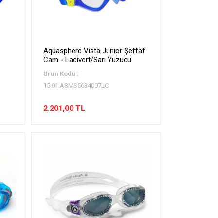
Aquasphere Vista Junior Şeffaf
Cam - Lacivert/Sarı Yüzücü
Ürün Kodu :
15.01.ASMS5634007LC
2.201,00 TL