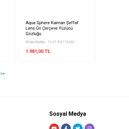
Aqua Sphere Kaiman Şeffaf
Lens Gri Çerçeve Yüzücü
Gözlüğü
Ürün Kodu :
15.01.AS173680
1.981,00 TL
>>
Sosyal Medya