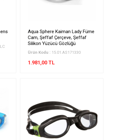
Lens
Aqua Sphere Kaiman Lady Füme
Cam, Şeffaf Çerçeve, Şeffaf
Silikon Yüzücü Gözlüğü
0LC
Ürün Kodu :
15.01.AS171330
1.981,00 TL