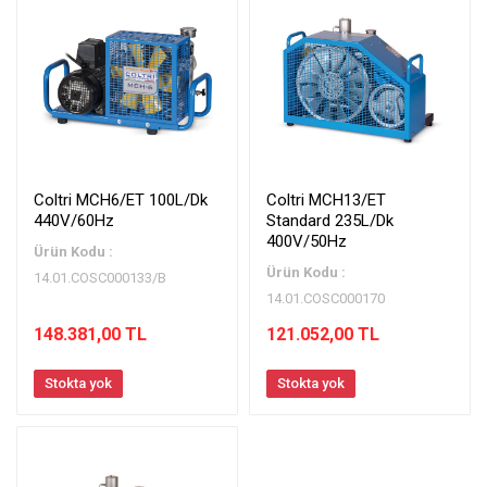
Coltri MCH6/ET 100L/Dk
Coltri MCH13/ET
440V/60Hz
Standard 235L/Dk
400V/50Hz
Ürün Kodu :
Ürün Kodu :
14.01.COSC000133/B
14.01.COSC000170
148.381,00 TL
121.052,00 TL
Stokta yok
Stokta yok