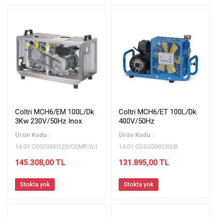
Coltri MCH6/EM 100L/Dk
Coltri MCH6/ET 100L/Dk
3Kw 230V/50Hz Inox
400V/50Hz
Ürün Kodu :
Ürün Kodu :
14.01.COSC000120/COMP/S/I
14.01.COSC000130/B
145.308,00 TL
131.895,00 TL
Stokta yok
Stokta yok