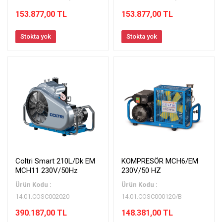
153.877,00 TL
153.877,00 TL
Stokta yok
Stokta yok
Coltri Smart 210L/Dk EM
KOMPRESÖR MCH6/EM
MCH11 230V/50Hz
230V/50 HZ
Ürün Kodu :
Ürün Kodu :
14.01.COSC002020
14.01.COSC000120/B
390.187,00 TL
148.381,00 TL