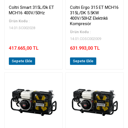
Coltri Smart 315L/Dk ET
Coltri Ergo 315 ET MCH16
MCH16 400V/50Hz
315L/DK 5.5KW
400V/50HZ Elektrikli
Ürün Kodu :
Kompresör
14.01.SC002028
Ürün Kodu :
14.01.COSC002009
417.665,00 TL
631.993,00 TL
Sepete Ekle
Sepete Ekle