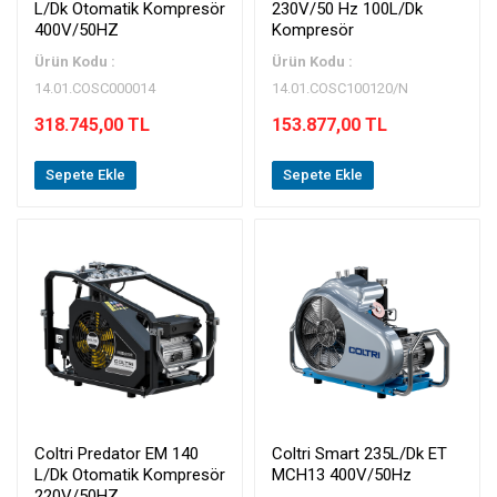
L/Dk Otomatik Kompresör
230V/50 Hz 100L/Dk
400V/50HZ
Kompresör
Ürün Kodu :
Ürün Kodu :
14.01.COSC000014
14.01.COSC100120/N
318.745,00 TL
153.877,00 TL
Sepete Ekle
Sepete Ekle
Coltri Predator EM 140
Coltri Smart 235L/Dk ET
L/Dk Otomatik Kompresör
MCH13 400V/50Hz
220V/50HZ