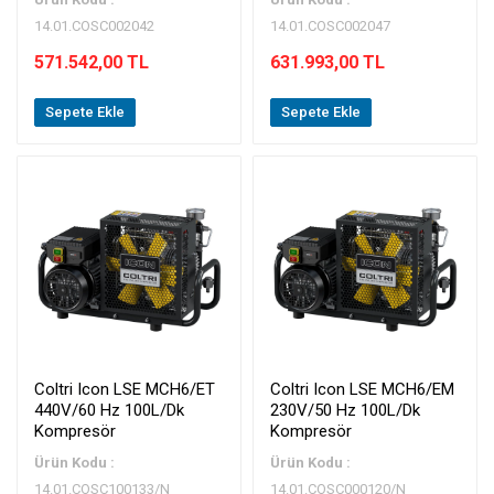
14.01.COSC002042
14.01.COSC002047
571.542,00 TL
631.993,00 TL
Sepete Ekle
Sepete Ekle
Coltri Icon LSE MCH6/ET
Coltri Icon LSE MCH6/EM
440V/60 Hz 100L/Dk
230V/50 Hz 100L/Dk
Kompresör
Kompresör
Ürün Kodu :
Ürün Kodu :
14.01.COSC100133/N
14.01.COSC000120/N