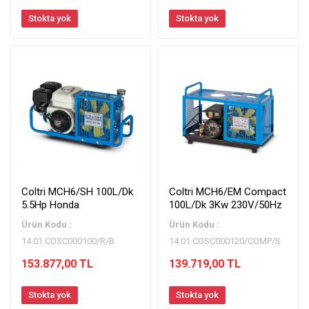
Stokta yok
Stokta yok
Coltri MCH6/SH 100L/Dk
Coltri MCH6/EM Compact
5.5Hp Honda
100L/Dk 3Kw 230V/50Hz
Ürün Kodu :
Ürün Kodu :
14.01.COSC000100/R/B
14.01.COSC000120/COMP/S
153.877,00 TL
139.719,00 TL
Stokta yok
Stokta yok