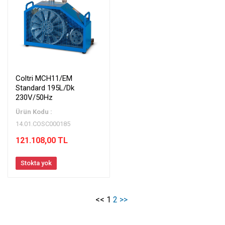
Coltri MCH11/EM
Standard 195L/Dk
230V/50Hz
Ürün Kodu :
14.01.COSC000185
121.108,00 TL
Stokta yok
<<
1
2
>>