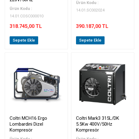
Ürün Kodu :
Ürün Kodu :
14.01.SC002024
14.01.COSC000010
318.745,00 TL
390.187,00 TL
Sepete Ekle
Sepete Ekle
Coltri MCH16 Ergo
Coltri Mark3 315L/DK
Lombardini Dizel
5.5Kw 400V/50Hz
Kompresör
Kompresör
Ürün Kodu :
Ürün Kodu :