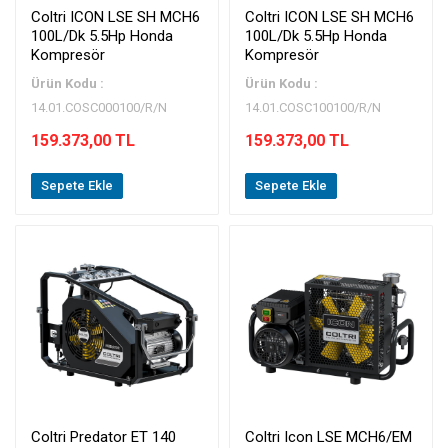
Coltri ICON LSE SH MCH6
Coltri ICON LSE SH MCH6
100L/Dk 5.5Hp Honda
100L/Dk 5.5Hp Honda
Kompresör
Kompresör
Ürün Kodu :
Ürün Kodu :
14.01.COSC000100/R/N
14.01.COSC100100/R/N
159.373,00 TL
159.373,00 TL
Sepete Ekle
Sepete Ekle
Coltri Predator ET 140
Coltri Icon LSE MCH6/EM