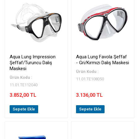
Aqua Lung Impression
Aqua Lung Favola Şeffaf
Şeffaf/Turuncu Dalış
- Gri/Kırmızı Dalış Maskesi
Maskesi
Ürün Kodu :
Ürün Kodu :
11.01.TE108050
11.01.TE112040
3.852,00 TL
3.136,00 TL
Sepete Ekle
Sepete Ekle