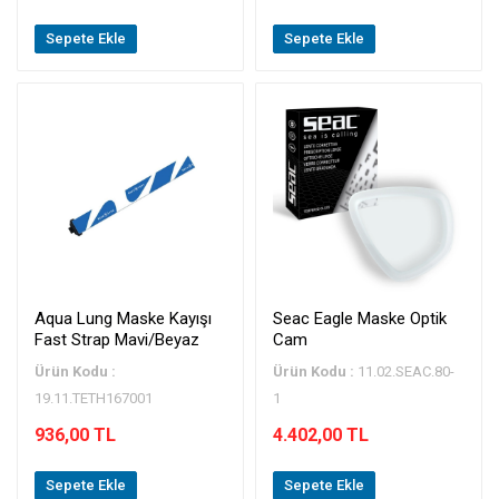
Sepete Ekle
Sepete Ekle
Aqua Lung Maske Kayışı
Seac Eagle Maske Optik
Fast Strap Mavi/Beyaz
Cam
Ürün Kodu :
Ürün Kodu :
11.02.SEAC.80-
19.11.TETH167001
1
936,00 TL
4.402,00 TL
Sepete Ekle
Sepete Ekle