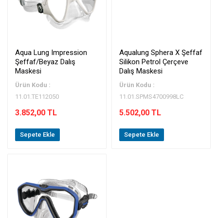
Aqua Lung Impression
Aqualung Sphera X Şeffaf
Şeffaf/Beyaz Dalış
Silikon Petrol Çerçeve
Maskesi
Dalış Maskesi
Ürün Kodu :
Ürün Kodu :
11.01.TE112050
11.01.SPMS4700998LC
3.852,00 TL
5.502,00 TL
Sepete Ekle
Sepete Ekle