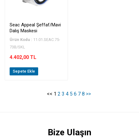
Seac Appeal Şeffaf/Mavi
Dalış Maskesi
Ürün Kodu :
11.01.SEAC.75-
73B/SKL
4.402,00 TL
Sepete Ekle
<<
1
2
3
4
5
6
7
8
>>
Bize Ulaşın