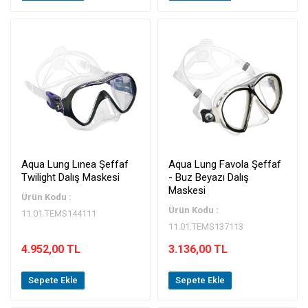
Aqua Lung Lınea Şeffaf
Aqua Lung Favola Şeffaf
Twilight Dalış Maskesi
- Buz Beyazı Dalış
Maskesi
Ürün Kodu :
Ürün Kodu :
11.01.TEMS144111
11.01.TEMS137113
4.952,00 TL
3.136,00 TL
Sepete Ekle
Sepete Ekle