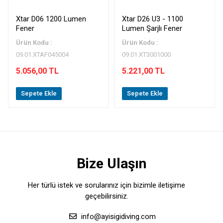
Xtar D06 1200 Lumen
Xtar D26 U3 - 1100
Fener
Lumen Şarjlı Fener
Ürün Kodu :
Ürün Kodu :
09.01.XTAF045004
09.01.XT3001000
5.056,00 TL
5.221,00 TL
Sepete Ekle
Sepete Ekle
Bize Ulaşın
Her türlü istek ve sorularınız için bizimle iletişime
geçebilirsiniz.
info@ayisigidiving.com