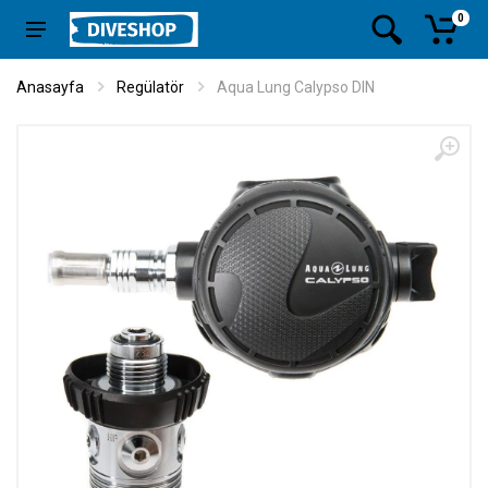
0
Anasayfa
Regülatör
Aqua Lung Calypso DIN