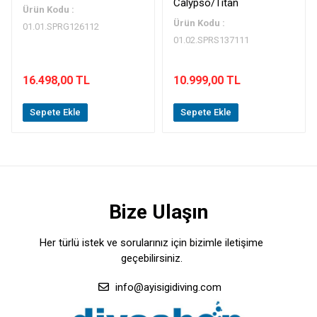
Calypso/Tıtan
Ürün Kodu :
Ürün Kodu :
01.01.SPRG126112
01.02.SPRS137111
16.498,00 TL
10.999,00 TL
Sepete Ekle
Sepete Ekle
Bize Ulaşın
Her türlü istek ve sorularınız için bizimle iletişime
geçebilirsiniz.
info@ayisigidiving.com