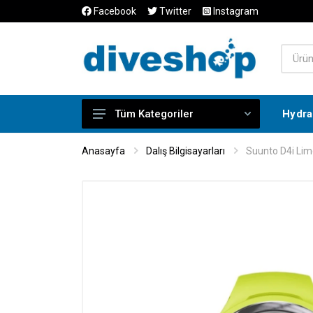
Facebook
Twitter
Instagram
Hydra 
Tüm Kategoriler
Dalış Eğitimleri
Anasayfa
Dalış Bilgisayarları
Suunto D4i Lime
Dalış Turları
Dalış Elbiseleri
Dalış Bilgisayarları
Dalış Malzemeleri
Dalış Aksesuarları
Sıdemount