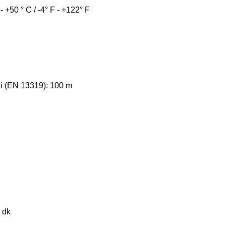
 +50 ° C / -4° F - +122° F
i (EN 13319): 100 m
 dk