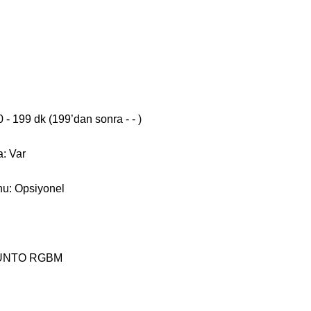
- 199 dk (199’dan sonra - - )
: Var
u: Opsiyonel
UUNTO RGBM