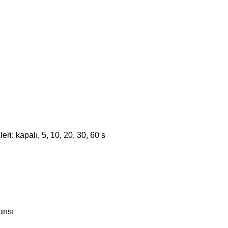
l
leri: kapalı, 5, 10, 20, 30, 60 s
rısı