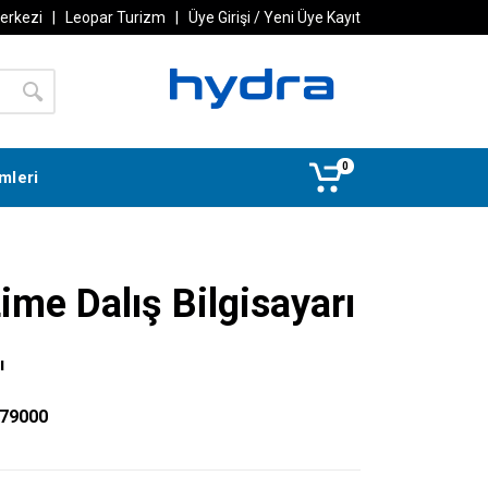
Merkezi
|
Leopar Turizm
|
Üye Girişi / Yeni Üye Kayıt
0
imleri
ime Dalış Bilgisayarı
ı
279000