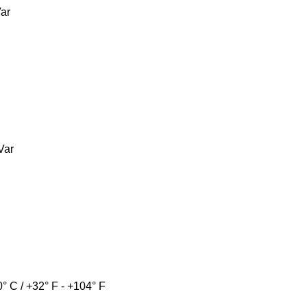
Var
Var
0° C / +32° F - +104° F