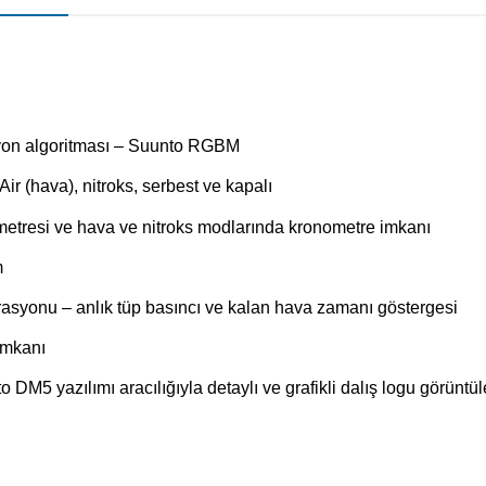
yon algoritması – Suunto RGBM
Air (hava), nitroks, serbest ve kapalı
metresi ve hava ve nitroks modlarında kronometre imkanı
m
asyonu – anlık tüp basıncı ve kalan hava zamanı göstergesi
imkanı
 DM5 yazılımı aracılığıyla detaylı ve grafikli dalış logu görünt