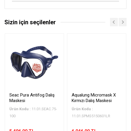
Sizin için seçilenler
Seac Pura Antifog Dalış
Aqualung Micromask X
Maskesi
Kırmızı Dalış Maskesi
Ürün Kodu :
11.01.SEAC.75-
Ürün Kodu :
100
11.01.SPMS5150601LR