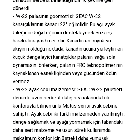
olmadan serbest bırakıldığında ilk şekline geri
dönerdi.
- W-22 palasının geometrisi: SEAC W-22
kanatçıklarının kanadı 22° eğimlidir. Bu açı, ayak
bileğinin doğal eğimini destekleyerek yüzgeç
hareketine yardımcı olur. Kanadın en büyük su
akışının olduğu noktada, kanadın ucuna yerleştirilen
küçük dengeleyici kanatçıklar palanın sağa sola
oynamasını önlerken, palanın FRC teknopolimerinin
kaynaklanan esnekliğinden veya gücünden ödün
vermez.
- W-22 ayak cebi malzemesi: SEAC W-22 paletleri,
denizde uzun serbest dalış seanslarında bile
konforuyla bilinen ünlü Motus serisi ayak cebine
sahiptir. Ayak cebi iki farklı malzemeden yapılmıştır,
denge sağlamak ve ayağı yormamak için tabandaki
daha sert malzeme ve uzun süreli kullanımda
maksimum konfor için üstteki daha yumuşak