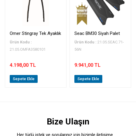
Omer Stingray Tek Ayaklık
Seac BM30 Siyah Palet
Ürün Kodu :
Ürün Kodu :
21.05.SEAC.71-
21.05.OMFA3580101
56N
4.198,00 TL
9.941,00 TL
Sepete Ekle
Sepete Ekle
Bize Ulaşın
Her türlü istek ve sorularınız için bizimle iletişime