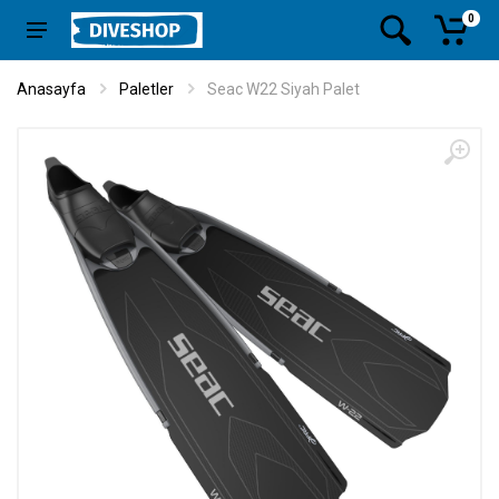
0
Anasayfa
Paletler
Seac W22 Siyah Palet