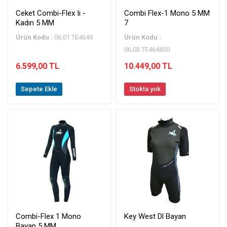
Ceket Combi-Flex Iı -
Combi Flex-1 Mono 5 MM
Kadın 5 MM
7
Ürün Kodu :
06.01.TE4649
Ürün Kodu :
06.03.TE464850
6.599,00 TL
10.449,00 TL
Sepete Ekle
Stokta yok
Combi-Flex 1 Mono
Key West Dl Bayan
Bayan 5 MM