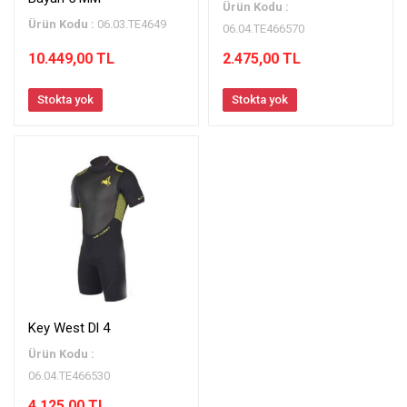
Ürün Kodu :
Ürün Kodu :
06.03.TE4649
06.04.TE466570
10.449,00 TL
2.475,00 TL
Stokta yok
Stokta yok
Key West Dl 4
Ürün Kodu :
06.04.TE466530
4.125,00 TL